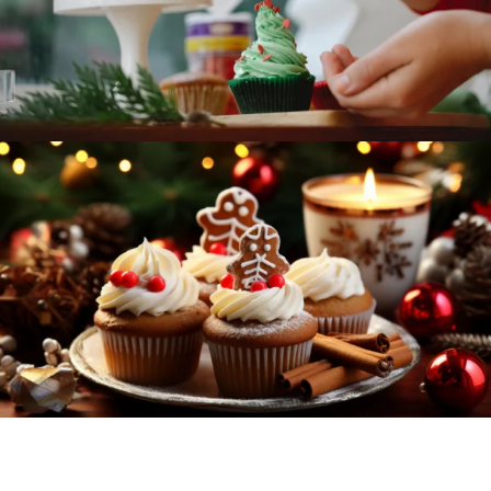
confectionery that specializes in crafting delightful
cakes and pastries.
Christmas Is Coming
Workshop Cake & Bakery is a delectable
confectionery that specializes in crafting delightful
cakes and pastries.