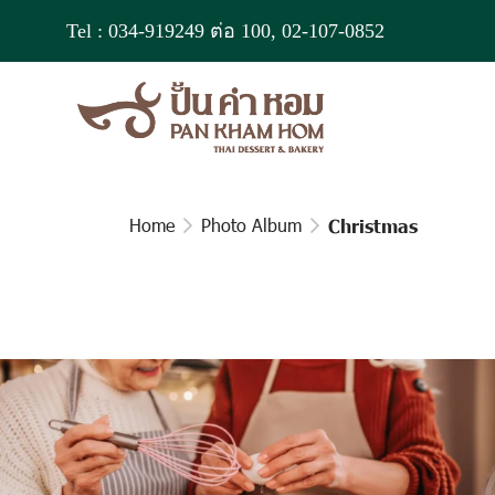
Tel :
034-919249
ต่อ 100,
02-107-0852
Home
Photo Album
Christmas
Christmas Is Coming
Workshop Cake & Bakery is a delectable