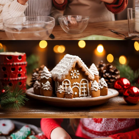
confectionery that specializes in crafting delightful
cakes and pastries.
Christmas Is Coming
Workshop Cake & Bakery is a delectable
confectionery that specializes in crafting delightful
cakes and pastries.