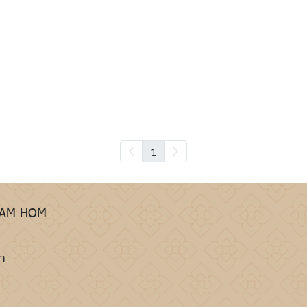
1
HAM HOM
รา