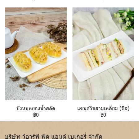
ปังหมูหยองน้ำสลัด
แซนด์วิชสามเหลี่ยม (ชีส)
฿0
฿0
บริษัท วีอาร์พี ฟู้ด แอนด์ เบเกอรี่ จำกัด