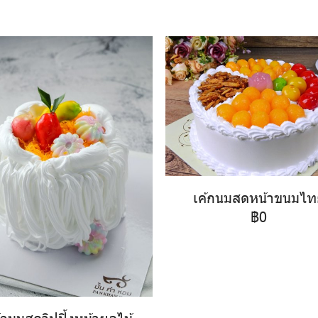
เค้กนมสดหน้าขนมไท
฿0
้กนมสดวิปปิ้งหน้าผลไม้