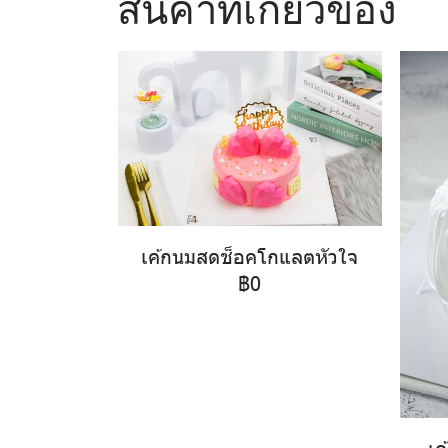
สินค้าที่เกี่ยวข้อง
เค้กนมสดช็อคโกแลตหัวใจ
฿0
เค