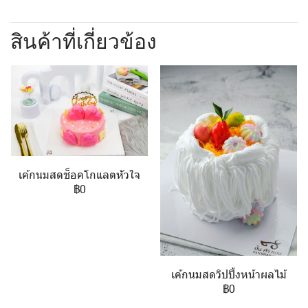
สินค้าที่เกี่ยวข้อง
เค้กนมสดช็อคโกแลตหัวใจ
฿0
เค้กนมสดวิปปิ้งหน้าผลไม้
฿0