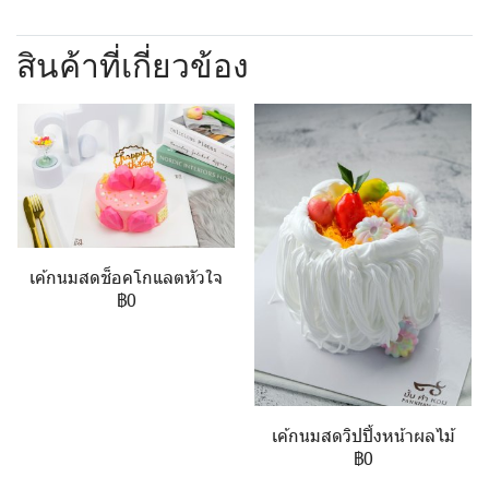
สินค้าที่เกี่ยวข้อง
เค้กนมสดช็อคโกแลตหัวใจ
฿0
เค้กนมสดวิปปิ้งหน้าผลไม้
฿0