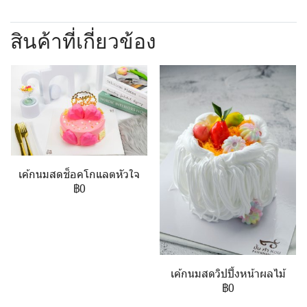
สินค้าที่เกี่ยวข้อง
เค้กนมสดช็อคโกแลตหัวใจ
฿0
เค้กนมสดวิปปิ้งหน้าผลไม้
฿0