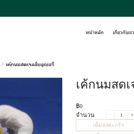
หน้าหลัก
เกี่ยวกับเร
เค้กนมสดเจลลี่บลูเบอรี่่
เค้กนมสดเจล
฿0
จำนวน
เพิ่มลงตะกร้า