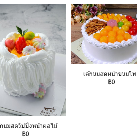
เค้กนมสดหน้าขนมไท
฿0
้กนมสดวิปปิ้งหน้าผลไม้
฿0