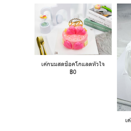
เค้กนมสดช็อคโกแลตหัวใจ
฿0
เค