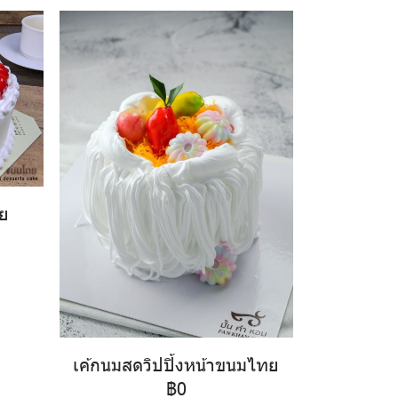
ย
เค้กนมสดวิปปิ้งหน้าขนมไทย
฿0