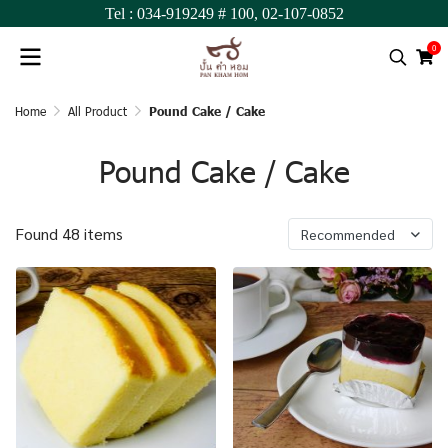
Tel :
034-919249
# 100,
02-107-0852
0
Home
All Product
Pound Cake / Cake
Pound Cake / Cake
Found 48 items
Recommended