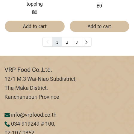
topping
฿0
฿0
Add to cart
Add to cart
1
2
3
VRP Food Co.,Ltd.
12/1 M.3 Wai-Niao Subdistrict,
Tha-Maka District,
Kanchanaburi Province
info@vrpfood.co.th
034-919249
# 100,
02-107-0852