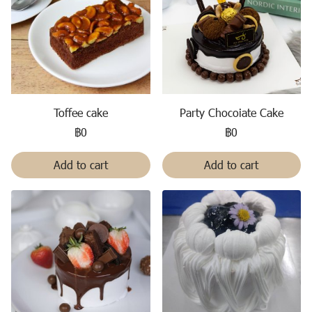
Toffee cake
Party Chocoiate Cake
฿0
฿0
Add to cart
Add to cart