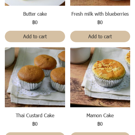
Butter cake
Fresh milk with blueberries
฿0
฿0
Add to cart
Add to cart
Thai Custard Cake
Mamon Cake
฿0
฿0